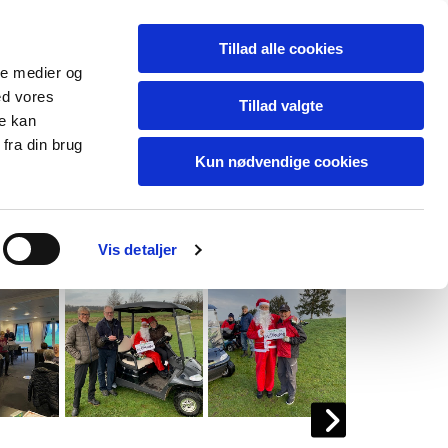
Tillad alle cookies
ale medier og
ed vores
Tillad valgte
re kan
fra din brug
Kun nødvendige cookies
Vejret
Vis detaljer