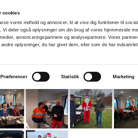
 cookies
passe vores indhold og annoncer, til at vise dig funktioner til soci
fik. Vi deler også oplysninger om din brug af vores hjemmeside m
 medier, annonceringspartnere og analysepartnere. Vores partne
ndre oplysninger, du har givet dem, eller som de har indsamlet 
gsplan
Golfspil i 60+
60+ Golfture
Medlemmer
Præferencer
Statistik
Marketing