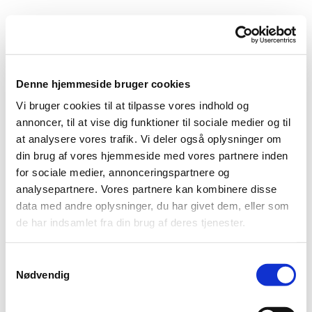
Denne hjemmeside bruger cookies
Vi bruger cookies til at tilpasse vores indhold og
annoncer, til at vise dig funktioner til sociale medier og til
at analysere vores trafik. Vi deler også oplysninger om
din brug af vores hjemmeside med vores partnere inden
for sociale medier, annonceringspartnere og
analysepartnere. Vores partnere kan kombinere disse
data med andre oplysninger, du har givet dem, eller som
de har indsamlet fra din brug af deres tjenester.
Kontingent for Seniorklubben 60+
1. maj til 31. april kr. 300,-
Samtykkevalg
Nødvendig
1. september til 31. april kr. 200,-
1. januar til 31. april kr. 100,-