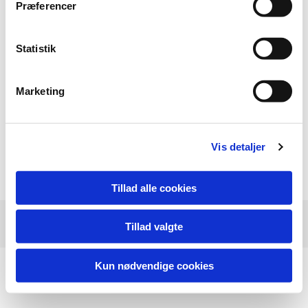
Præferencer
Statistik
Marketing
60+ kontonummer
9570-13552223
Vis detaljer
Tillad alle cookies
60+ en Klub i Klubben for 60+ Golfere i Trelleborg Golfklub Slagelse
Tillad valgte
Kun nødvendige cookies