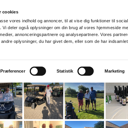
 cookies
passe vores indhold og annoncer, til at vise dig funktioner til soci
fik. Vi deler også oplysninger om din brug af vores hjemmeside m
 medier, annonceringspartnere og analysepartnere. Vores partne
ndre oplysninger, du har givet dem, eller som de har indsamlet 
gsplan
Golfspil i 60+
60+ Golfture
Medlemmer
Præferencer
Statistik
Marketing