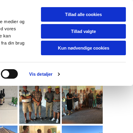
Tillad alle cookies
ale medier og
ed vores
Tillad valgte
re kan
fra din brug
Kun nødvendige cookies
Vejret
Vis detaljer